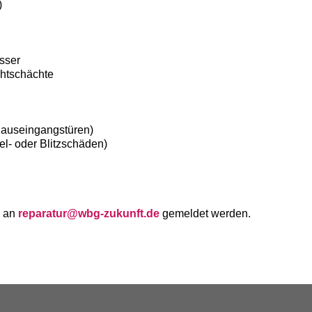
)
sser
chtschächte
auseingangstüren)
l- oder Blitzschäden)
 an
reparatur@wbg-zukunft.de
gemeldet werden.